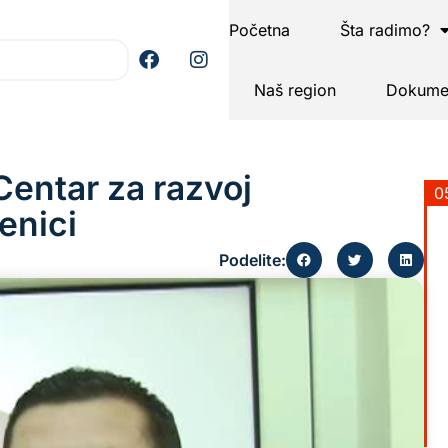
Početna
Šta radimo?
Naš region
Dokumen
Centar za razvoj
0
jenici
Podelite: