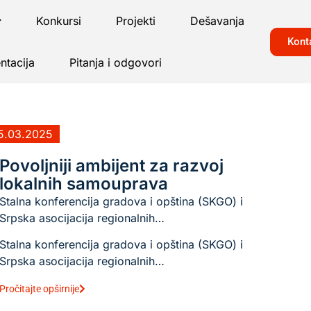
Konkursi
Projekti
Dešavanja
Kont
tacija
Pitanja i odgovori
5.03.2025
Povoljniji ambijent za razvoj
lokalnih samouprava
Stalna konferencija gradova i opština (SKGO) i
Srpska asocijacija regionalnih…
Stalna konferencija gradova i opština (SKGO) i
Srpska asocijacija regionalnih…
Pročitajte opširnije