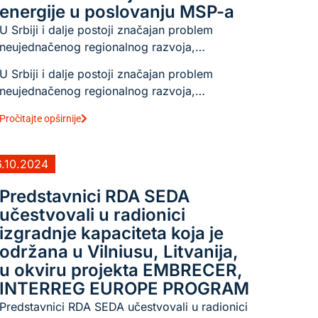
energije u poslovanju MSP-a
U Srbiji i dalje postoji značajan problem
neujednačenog regionalnog razvoja,…
U Srbiji i dalje postoji značajan problem
neujednačenog regionalnog razvoja,…
Pročitajte opširnije
6.10.2024
Predstavnici RDA SEDA
učestvovali u radionici
izgradnje kapaciteta koja je
održana u Vilniusu, Litvanija,
u okviru projekta EMBRECER,
INTERREG EUROPE PROGRAM
Predstavnici RDA SEDA učestvovali u radionici