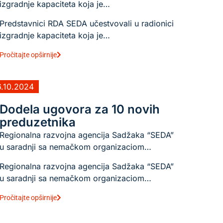
izgradnje kapaciteta koja je…
Predstavnici RDA SEDA učestvovali u radionici
izgradnje kapaciteta koja je…
Pročitajte opširnije
6.10.2024
Dodela ugovora za 10 novih
preduzetnika
Regionalna razvojna agencija Sadžaka “SEDA”
u saradnji sa nemačkom organizaciom…
Regionalna razvojna agencija Sadžaka “SEDA”
u saradnji sa nemačkom organizaciom…
Pročitajte opširnije