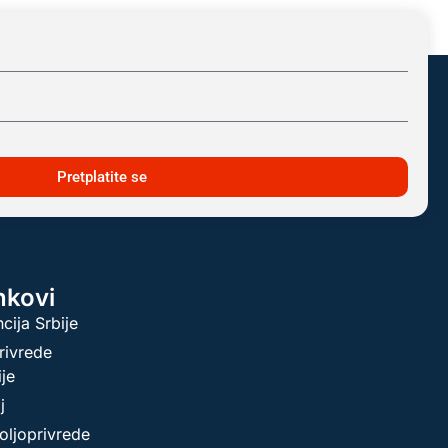
Pretplatite se
inkovi
cija Srbije
rivrede
ije
j
oljoprivrede