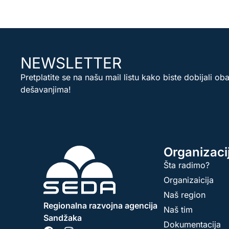
NEWSLETTER
Pretplatite se na našu mail listu kako biste dobijali ob
dešavanjima!
Organizaci
Šta radimo?
Organizaicija
Naš region
Regionalna razvojna agencija
Naš tim
Sandžaka
Dokumentacija