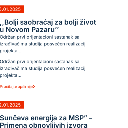
5.01.2025
,,Bolji saobraćaj za bolji život
u Novom Pazaru’’
Održan prvi orijentacioni sastanak sa
izrađivačima studija posvećen realizaciji
projekta…
Održan prvi orijentacioni sastanak sa
izrađivačima studija posvećen realizaciji
projekta…
Pročitajte opširnije
2.01.2025
Sunčeva energija za MSP” –
Primena obnovljivih izvora