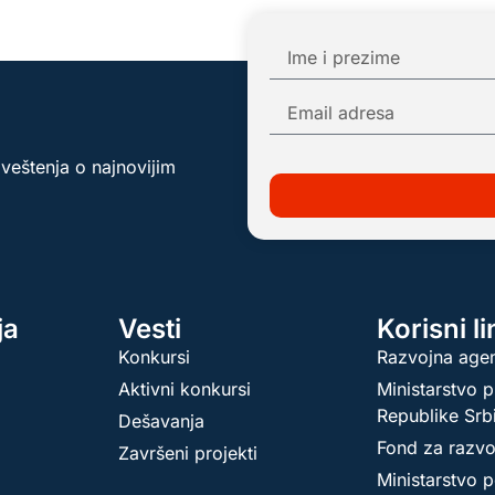
aveštenja o najnovijim
ja
Vesti
Korisni l
Konkursi
Razvojna agen
Aktivni konkursi
Ministarstvo p
Republike Srb
Dešavanja
Fond za razvo
Završeni projekti
Ministarstvo p