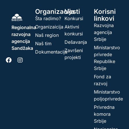
Organizacija
Vesti
Korisni
linkovi
Šta radimo?
Konkursi
Razvojna
Organizaicija
Aktivni
Regionalna
agencija
konkursi
razvojna
Naš region
Srbije
agencija
Dešavanja
Naš tim
Ministarstvo
Sandžaka
Završeni
Dokumentacija
privrede
projekti
Republike
Srbije
Fond za
razvoj
Ministarstvo
poljoprivrede
Privredna
komora
Srbije