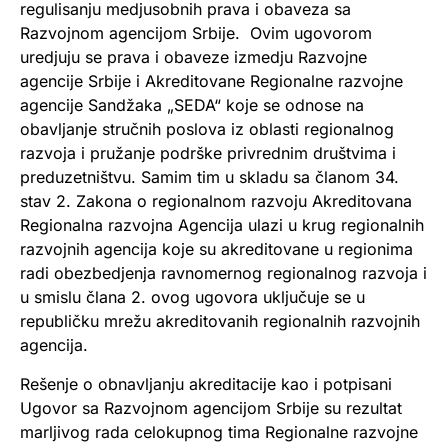
regulisanju medjusobnih prava i obaveza sa
Razvojnom agencijom Srbije. Ovim ugovorom
uredjuju se prava i obaveze izmedju Razvojne
agencije Srbije i Akreditovane Regionalne razvojne
agencije Sandžaka „SEDA“ koje se odnose na
obavljanje stručnih poslova iz oblasti regionalnog
razvoja i pružanje podrške privrednim društvima i
preduzetništvu. Samim tim u skladu sa članom 34.
stav 2. Zakona o regionalnom razvoju Akreditovana
Regionalna razvojna Agencija ulazi u krug regionalnih
razvojnih agencija koje su akreditovane u regionima
radi obezbedjenja ravnomernog regionalnog razvoja i
u smislu člana 2. ovog ugovora uključuje se u
republičku mrežu akreditovanih regionalnih razvojnih
agencija.
Rešenje o obnavljanju akreditacije kao i potpisani
Ugovor sa Razvojnom agencijom Srbije su rezultat
marljivog rada celokupnog tima Regionalne razvojne