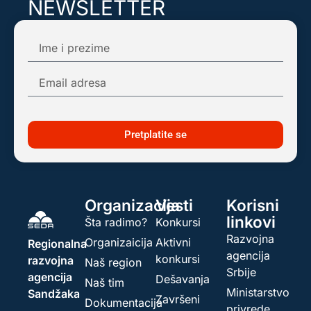
NEWSLETTER
Pretplatite se na našu mail listu kako biste
dobijali obaveštenja o najnovijim dešavanjima!
Pretplatite se
Organizacija
Vesti
Korisni
linkovi
Šta radimo?
Konkursi
Razvojna
Organizaicija
Aktivni
Regionalna
agencija
konkursi
razvojna
Naš region
Srbije
agencija
Dešavanja
Naš tim
Ministarstvo
Sandžaka
Završeni
Dokumentacija
privrede