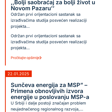
,,Bolji saobraćaj za bolji život u
Novom Pazaru’’
Održan prvi orijentacioni sastanak sa
izrađivačima studija posvećen realizaciji
projekta…
Održan prvi orijentacioni sastanak sa
izrađivačima studija posvećen realizaciji
projekta…
Pročitajte opširnije
22.01.2025
Sunčeva energija za MSP” –
Primena obnovljivih izvora
energije u poslovanju MSP-a
U Srbiji i dalje postoji značajan problem
neujednačenog regionalnog razvoja,…