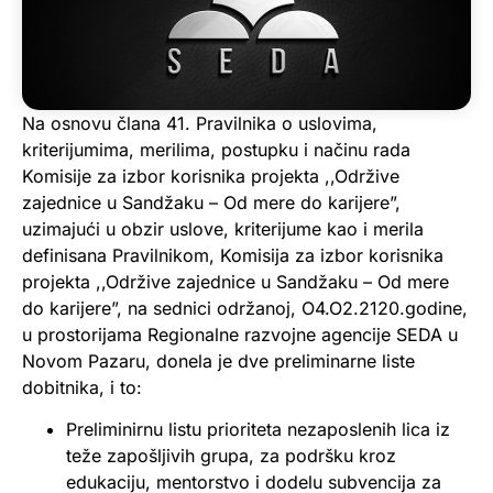
Na osnovu člana 41. Pravilnika o uslovima,
kriterijumima, merilima, postupku i načinu rada
Komisije za izbor korisnika projekta ,,Održive
zajednice u Sandžaku – Od mere do karijere”,
uzimajući u obzir uslove, kriterijume kao i merila
definisana Pravilnikom, Komisija za izbor korisnika
projekta ,,Održive zajednice u Sandžaku – Od mere
do karijere”, na sednici održanoj, O4.O2.2120.godine,
u prostorijama Regionalne razvojne agencije SEDA u
Novom Pazaru, donela je dve preliminarne liste
dobitnika, i to:
Preliminirnu listu prioriteta nezaposlenih lica iz
teže zapošljivih grupa, za podršku kroz
edukaciju, mentorstvo i dodelu subvencija za