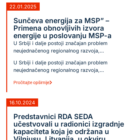
22.01.2025
Sunčeva energija za MSP” –
Primena obnovljivih izvora
energije u poslovanju MSP-a
U Srbiji i dalje postoji značajan problem
neujednačenog regionalnog razvoja,…
U Srbiji i dalje postoji značajan problem
neujednačenog regionalnog razvoja,…
Pročitajte opširnije
16.10.2024
Predstavnici RDA SEDA
učestvovali u radionici izgradnje
kapaciteta koja je održana u
Vilniusu, Litvanija, u okviru