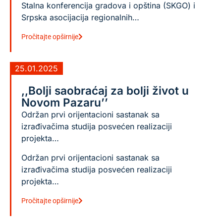
Stalna konferencija gradova i opština (SKGO) i
Srpska asocijacija regionalnih…
Pročitajte opširnije
25.01.2025
,,Bolji saobraćaj za bolji život u
Novom Pazaru’’
Održan prvi orijentacioni sastanak sa
izrađivačima studija posvećen realizaciji
projekta…
Održan prvi orijentacioni sastanak sa
izrađivačima studija posvećen realizaciji
projekta…
Pročitajte opširnije