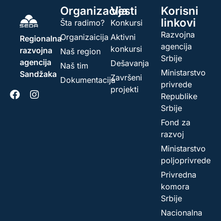
Organizacija
Vesti
Korisni
linkovi
Šta radimo?
Konkursi
Razvojna
Organizaicija
Aktivni
Regionalna
agencija
konkursi
razvojna
Naš region
Srbije
agencija
Dešavanja
Naš tim
Ministarstvo
Sandžaka
Završeni
Dokumentacija
privrede
projekti
Republike
Srbije
Fond za
razvoj
Ministarstvo
poljoprivrede
Privredna
komora
Srbije
Nacionalna