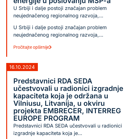
energije u poslovanju MSP-a
U Srbiji i dalje postoji značajan problem
neujednačenog regionalnog razvoja,…
U Srbiji i dalje postoji značajan problem
neujednačenog regionalnog razvoja,…
Pročitajte opširnije
16.10.2024
Predstavnici RDA SEDA
učestvovali u radionici izgradnje
kapaciteta koja je održana u
Vilniusu, Litvanija, u okviru
projekta EMBRECER, INTERREG
EUROPE PROGRAM
Predstavnici RDA SEDA učestvovali u radionici
izgradnje kapaciteta koja je…