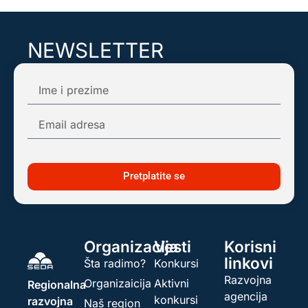
NEWSLETTER
Pretplatite se na našu mail listu kako biste
dobijali obaveštenja o najnovijim dešavanjima!
Pretplatite se
Organizacija
Vesti
Korisni
linkovi
Šta radimo?
Konkursi
Razvojna
Organizaicija
Aktivni
Regionalna
agencija
konkursi
razvojna
Naš region