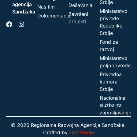
Srbije
agencija
Dešavanja
Naš tim
Ministarstvo
Sandžaka
Završeni
Dokumentacija
privrede
projekti
Republike
Srbije
Fond za
razvoj
Ministarstvo
poljoprivrede
Privredna
komora
Srbije
Nacionalna
služba za
zapošljavanje
© 2026 Regionalna Razvojna Agencija Sandžaka.
Crafted by
IntroStudio