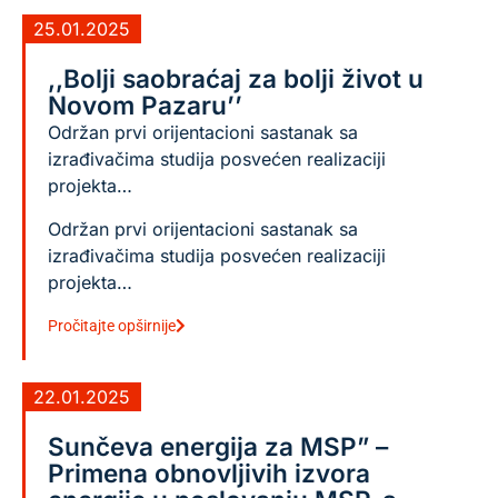
25.01.2025
,,Bolji saobraćaj za bolji život u
Novom Pazaru’’
Održan prvi orijentacioni sastanak sa
izrađivačima studija posvećen realizaciji
projekta…
Održan prvi orijentacioni sastanak sa
izrađivačima studija posvećen realizaciji
projekta…
Pročitajte opširnije
22.01.2025
Sunčeva energija za MSP” –
Primena obnovljivih izvora