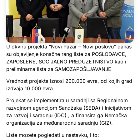
U okviru projekta “Novi Pazar – Novi poslovu” danas
su objavljenje konačne rang liste za POSLODAVCE,
ZAPOSLENE, SOCIJALNO PREDUZETNIŠTVO kao i
preliminarna lista za SAMOZAPOŠLJAVANJE
Vrednost projekta iznosi 200.000 evra, od kojih grad
izdvaja 10.000 evra.
Projekat se implementira u saradnji sa Regionalnom
razvojnom agencijom Sandžaka (SEDA) i Inicijativom
za razvoj i saradnju (IDC) , a finansira ga Nemačka
organizacija za međunarodnu saradnju (GIZ).
Liste mozete pogledati u nastavku, i to: