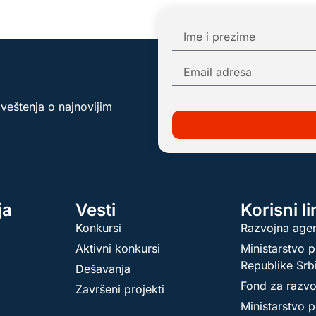
aveštenja o najnovijim
ja
Vesti
Korisni l
Konkursi
Razvojna agen
Aktivni konkursi
Ministarstvo p
Republike Srb
Dešavanja
Fond za razvo
Završeni projekti
Ministarstvo p