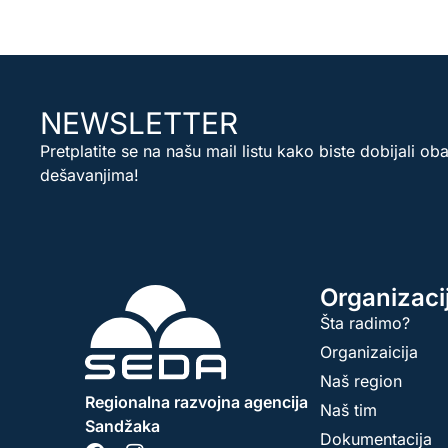
NEWSLETTER
Pretplatite se na našu mail listu kako biste dobijali ob
dešavanjima!
Organizaci
Šta radimo?
Organizaicija
Naš region
Regionalna razvojna agencija
Naš tim
Sandžaka
Dokumentacija