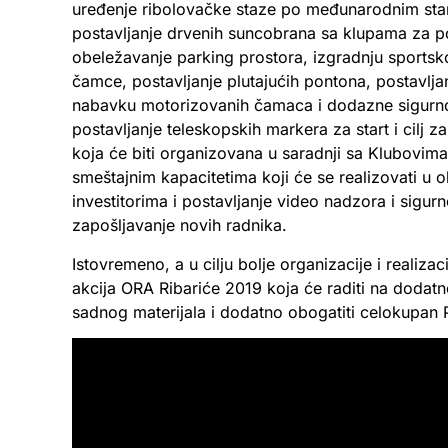
uređenje ribolovačke staze po međunarodnim stand
postavljanje drvenih suncobrana sa klupama za po
obeležavanje parking prostora, izgradnju sportsk
čamce, postavljanje plutajućih pontona, postavlj
nabavku motorizovanih čamaca i dodazne sigurno
postavljanje teleskopskih markera za start i cilj z
koja će biti organizovana u saradnji sa Klubovima 
smeštajnim kapacitetima koji će se realizovati u ok
investitorima i postavljanje video nadzora i sigu
zapošljavanje novih radnika.
Istovremeno, a u cilju bolje organizacije i realiz
akcija ORA Ribariće 2019 koja će raditi na dodatn
sadnog materijala i dodatno obogatiti celokupan 