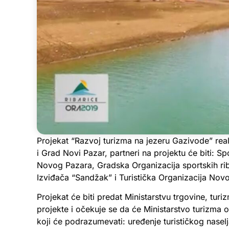
Projekat “Razvoj turizma na jezeru Gazivode” re
i Grad Novi Pazar, partneri na projektu će biti: 
Novog Pazara, Gradska Organizacija sportskih rib
Izviđača “Sandžak” i Turistička Organizacija Nov
Projekat će biti predat Ministarstvu trgovine, tur
projekte i očekuje se da će Ministarstvo turizma od
koji će podrazumevati: uređenje turističkog nase