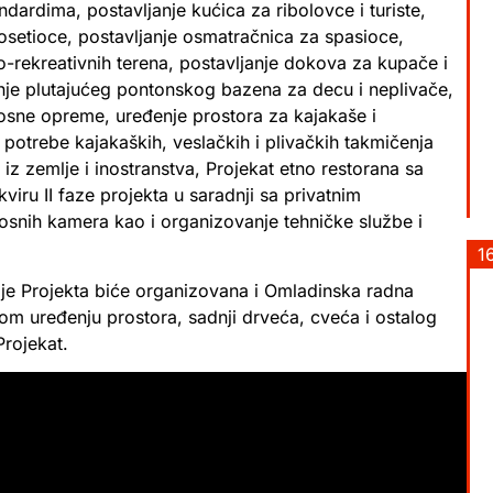
ardima, postavljanje kućica za ribolovce i turiste,
setioce, postavljanje osmatračnica za spasioce,
o-rekreativnih terena, postavljanje dokova za kupače i
anje plutajućeg pontonskog bazena za decu i neplivače,
sne opreme, uređenje prostora za kajakaše i
a potrebe kajakaških, veslačkih i plivačkih takmičenja
iz zemlje i inostranstva, Projekat etno restorana sa
viru II faze projekta u saradnji sa privatnim
rnosnih kamera kao i organizovanje tehničke službe i
1
acije Projekta biće organizovana i Omladinska radna
om uređenju prostora, sadnji drveća, cveća i ostalog
Projekat.