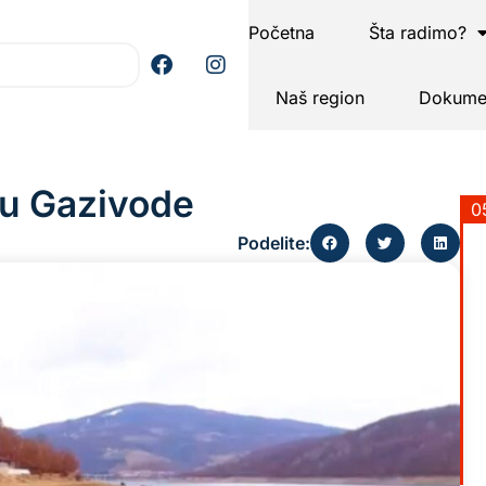
Početna
Šta radimo?
Naš region
Dokumen
ru Gazivode
0
Podelite: