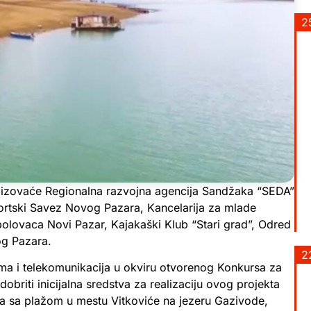
2
alizovaće Regionalna razvojna agencija Sandžaka “SEDA”
Sportski Savez Novog Pazara, Kancelarija za mlade
olovaca Novi Pazar, Kajakaški Klub “Stari grad”, Odred
og Pazara.
2
izma i telekomunikacija u okviru otvorenog Konkursa za
obriti inicijalna sredstva za realizaciju ovog projekta
lja sa plažom u mestu Vitkoviće na jezeru Gazivode,