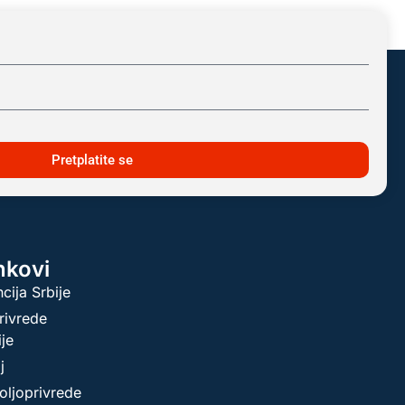
Pretplatite se
inkovi
cija Srbije
rivrede
ije
j
oljoprivrede