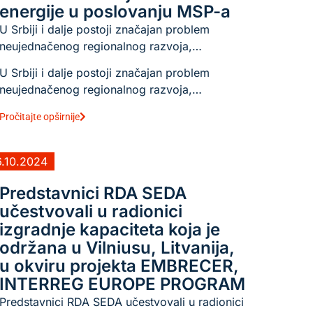
energije u poslovanju MSP-a
U Srbiji i dalje postoji značajan problem
neujednačenog regionalnog razvoja,…
U Srbiji i dalje postoji značajan problem
neujednačenog regionalnog razvoja,…
Pročitajte opširnije
6.10.2024
Predstavnici RDA SEDA
učestvovali u radionici
izgradnje kapaciteta koja je
održana u Vilniusu, Litvanija,
u okviru projekta EMBRECER,
INTERREG EUROPE PROGRAM
Predstavnici RDA SEDA učestvovali u radionici