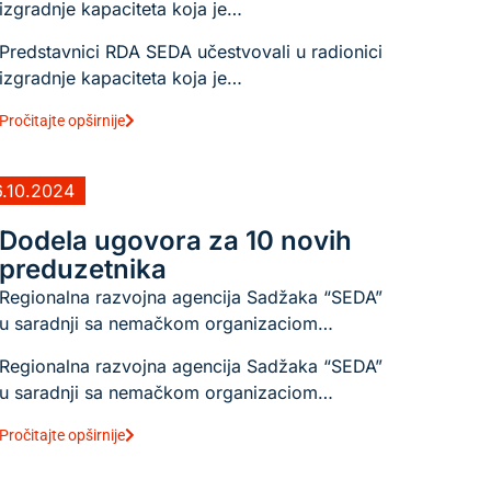
izgradnje kapaciteta koja je…
Predstavnici RDA SEDA učestvovali u radionici
izgradnje kapaciteta koja je…
Pročitajte opširnije
6.10.2024
Dodela ugovora za 10 novih
preduzetnika
Regionalna razvojna agencija Sadžaka “SEDA”
u saradnji sa nemačkom organizaciom…
Regionalna razvojna agencija Sadžaka “SEDA”
u saradnji sa nemačkom organizaciom…
Pročitajte opširnije