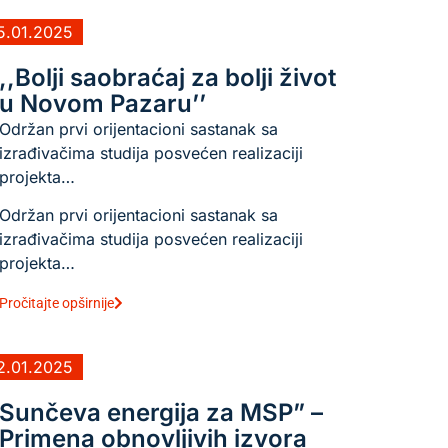
5.01.2025
,,Bolji saobraćaj za bolji život
u Novom Pazaru’’
Održan prvi orijentacioni sastanak sa
izrađivačima studija posvećen realizaciji
projekta…
Održan prvi orijentacioni sastanak sa
izrađivačima studija posvećen realizaciji
projekta…
Pročitajte opširnije
2.01.2025
Sunčeva energija za MSP” –
Primena obnovljivih izvora