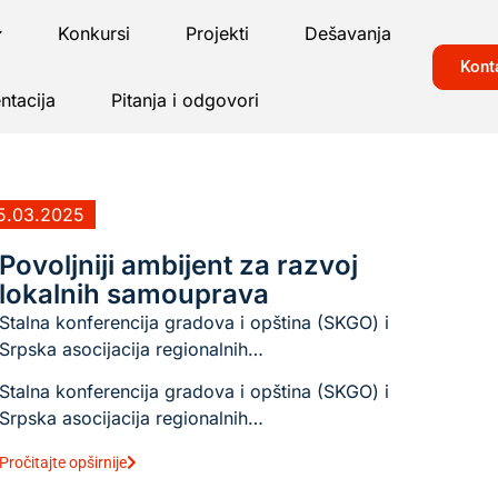
Konkursi
Projekti
Dešavanja
Kont
tacija
Pitanja i odgovori
5.03.2025
Povoljniji ambijent za razvoj
lokalnih samouprava
Stalna konferencija gradova i opština (SKGO) i
Srpska asocijacija regionalnih…
Stalna konferencija gradova i opština (SKGO) i
Srpska asocijacija regionalnih…
Pročitajte opširnije