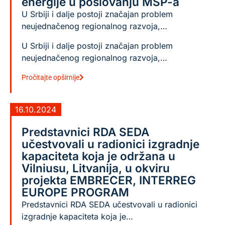
energije u poslovanju MSP-a
U Srbiji i dalje postoji značajan problem
neujednačenog regionalnog razvoja,…
U Srbiji i dalje postoji značajan problem
neujednačenog regionalnog razvoja,…
Pročitajte opširnije
16.10.2024
Predstavnici RDA SEDA
učestvovali u radionici izgradnje
kapaciteta koja je održana u
Vilniusu, Litvanija, u okviru
projekta EMBRECER, INTERREG
EUROPE PROGRAM
Predstavnici RDA SEDA učestvovali u radionici
izgradnje kapaciteta koja je…