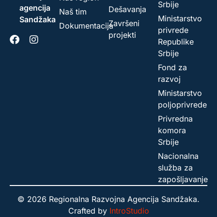
Srbije
agencija
Dešavanja
Naš tim
Ministarstvo
Sandžaka
Završeni
Dokumentacija
privrede
projekti
Republike
Srbije
Fond za
razvoj
Ministarstvo
poljoprivrede
Privredna
komora
Srbije
Nacionalna
služba za
zapošljavanje
© 2026 Regionalna Razvojna Agencija Sandžaka.
Crafted by
IntroStudio