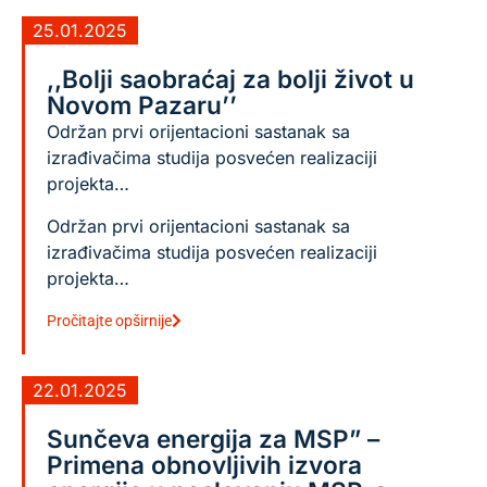
25.01.2025
,,Bolji saobraćaj za bolji život u
Novom Pazaru’’
Održan prvi orijentacioni sastanak sa
izrađivačima studija posvećen realizaciji
projekta…
Održan prvi orijentacioni sastanak sa
izrađivačima studija posvećen realizaciji
projekta…
Pročitajte opširnije
22.01.2025
Sunčeva energija za MSP” –
Primena obnovljivih izvora