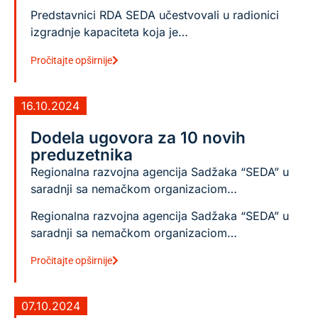
Predstavnici RDA SEDA učestvovali u radionici
izgradnje kapaciteta koja je…
Pročitajte opširnije
16.10.2024
Dodela ugovora za 10 novih
preduzetnika
Regionalna razvojna agencija Sadžaka “SEDA” u
saradnji sa nemačkom organizaciom…
Regionalna razvojna agencija Sadžaka “SEDA” u
saradnji sa nemačkom organizaciom…
Pročitajte opširnije
07.10.2024