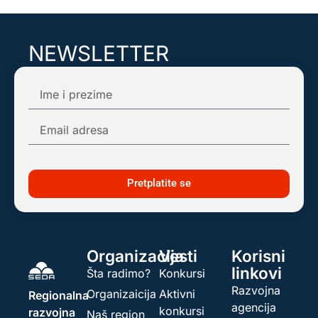
NEWSLETTER
Pretplatite se na našu mail listu kako biste
dobijali obaveštenja o najnovijim dešavanjima!
Pretplatite se
Organizacija
Vesti
Korisni
linkovi
Šta radimo?
Konkursi
Razvojna
Organizaicija
Aktivni
Regionalna
agencija
konkursi
razvojna
Naš region