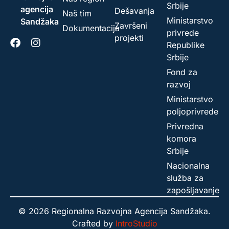
Srbije
agencija
Dešavanja
Naš tim
Ministarstvo
Sandžaka
Završeni
Dokumentacija
privrede
projekti
Republike
Srbije
Fond za
razvoj
Ministarstvo
poljoprivrede
Privredna
komora
Srbije
Nacionalna
služba za
zapošljavanje
© 2026 Regionalna Razvojna Agencija Sandžaka.
Crafted by
IntroStudio