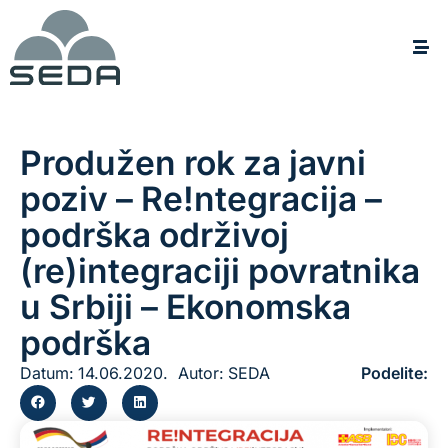
Produžen rok za javni
poziv – Re!ntegracija –
podrška održivoj
(re)integraciji povratnika
u Srbiji – Ekonomska
podrška
Datum:
14.06.2020.
Autor:
SEDA
Podelite: