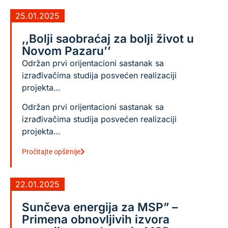
25.01.2025
,,Bolji saobraćaj za bolji život u
Novom Pazaru’’
Održan prvi orijentacioni sastanak sa
izrađivačima studija posvećen realizaciji
projekta…
Održan prvi orijentacioni sastanak sa
izrađivačima studija posvećen realizaciji
projekta…
Pročitajte opširnije
22.01.2025
Sunčeva energija za MSP” –
Primena obnovljivih izvora