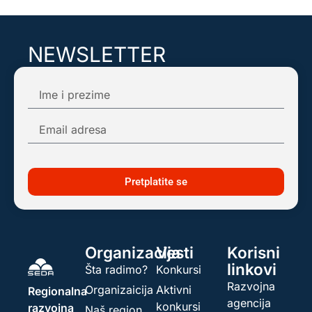
NEWSLETTER
Pretplatite se na našu mail listu kako biste
dobijali obaveštenja o najnovijim dešavanjima!
Pretplatite se
Organizacija
Vesti
Korisni
linkovi
Šta radimo?
Konkursi
Razvojna
Organizaicija
Aktivni
Regionalna
agencija
konkursi
razvojna
Naš region