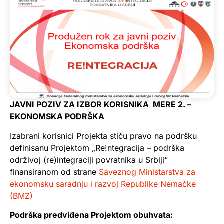
JAVNI POZIV ZA IZBOR KORISNIKA MERE 2. –
EKONOMSKA PODRŠKA
Izabrani korisnici Projekta stiču pravo na podršku
definisanu Projektom „Re!ntegracija – podrška
održivoj (re)integraciji povratnika u Srbiji“
finansiranom od strane
Saveznog Ministarstva za
ekonomsku saradnju i razvoj Republike Nemačke
(BMZ)
Podrška predviđena Projektom obuhvata: