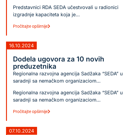
Predstavnici RDA SEDA učestvovali u radionici
izgradnje kapaciteta koja je…
Pročitajte opširnije
16.10.2024
Dodela ugovora za 10 novih
preduzetnika
Regionalna razvojna agencija Sadžaka “SEDA” u
saradnji sa nemačkom organizaciom…
Regionalna razvojna agencija Sadžaka “SEDA” u
saradnji sa nemačkom organizaciom…
Pročitajte opširnije
07.10.2024