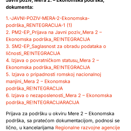
dokumenta:
1.-JAVNI-POZIV-MERA-2-Ekonomska-
podrška_RENTEGRACIJA-1 (1)
2. PM2-EP_Prijava na Javni poziv_Mera 2 –
Ekonomska podrška_RE!NTEGRACIJA
3. SM2-EP_Saglasnost za obradu podataka o
ličnosti_RE!NTEGRACIJA
4. Izjava o povratničkom statusu_Mera 2 –
Ekonomska podrška_RE!NTEGRACIJA
5. Izjava o pripadnosti romskoj nacionalnoj
manjini_Mera 2 – Ekonomska
podrška_RE!NTEGRACIJA
6. Izjava o nezaposlenosti_Mera 2 – Ekonomska
podrška_RE!NTEGRACIJA
RACIJA
Prijava za podršku u okviru Mere 2 – Ekonomska
podrška, sa pratećom dokumentacijom, podnosi se
lično, u kancelarijama
Regionalne razvojne agencije