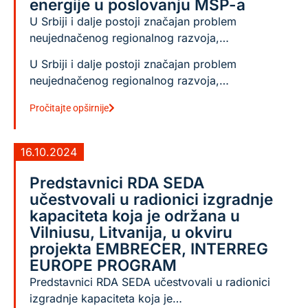
energije u poslovanju MSP-a
U Srbiji i dalje postoji značajan problem
neujednačenog regionalnog razvoja,…
U Srbiji i dalje postoji značajan problem
neujednačenog regionalnog razvoja,…
Pročitajte opširnije
16.10.2024
Predstavnici RDA SEDA
učestvovali u radionici izgradnje
kapaciteta koja je održana u
Vilniusu, Litvanija, u okviru
projekta EMBRECER, INTERREG
EUROPE PROGRAM
Predstavnici RDA SEDA učestvovali u radionici
izgradnje kapaciteta koja je…