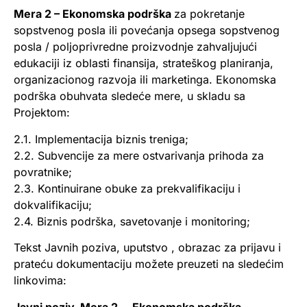
Mera 2 – Ekonomska podrška
za pokretanje
sopstvenog posla ili povećanja opsega sopstvenog
posla / poljoprivredne proizvodnje zahvaljujući
edukaciji iz oblasti finansija, strateškog planiranja,
organizacionog razvoja ili marketinga. Ekonomska
podrška obuhvata sledeće mere, u skladu sa
Projektom:
2.1. Implementacija biznis treniga;
2.2. Subvencije za mere ostvarivanja prihoda za
povratnike;
2.3. Kontinuirane obuke za prekvalifikaciju i
dokvalifikaciju;
2.4. Biznis podrška, savetovanje i monitoring;
Tekst Javnih poziva, uputstvo , obrazac za prijavu i
prateću dokumentaciju možete preuzeti na sledećim
linkovima:
Javni poziv, Mera 2. – Ekonomska podrška,