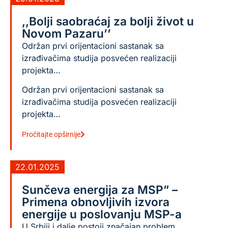
,,Bolji saobraćaj za bolji život u
Novom Pazaru’’
Održan prvi orijentacioni sastanak sa
izrađivačima studija posvećen realizaciji
projekta…
Održan prvi orijentacioni sastanak sa
izrađivačima studija posvećen realizaciji
projekta…
Pročitajte opširnije
22.01.2025
Sunčeva energija za MSP” –
Primena obnovljivih izvora
energije u poslovanju MSP-a
U Srbiji i dalje postoji značajan problem