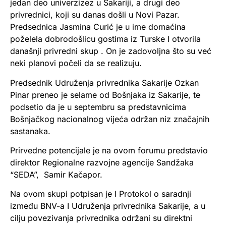
jedan deo univerzizez u Sakariji, a drugi deo
privrednici, koji su danas došli u Novi Pazar.
Predsednica Jasmina Curić je u ime domaćina
poželela dobrodošlicu gostima iz Turske I otvorila
današnji privredni skup . On je zadovoljna što su već
neki planovi počeli da se realizuju.
Predsednik Udruženja privrednika Sakarije Ozkan
Pinar preneo je selame od Bošnjaka iz Sakarije, te
podsetio da je u septembru sa predstavnicima
Bošnjačkog nacionalnog vijeća održan niz značajnih
sastanaka.
Prirvedne potencijale je na ovom forumu predstavio
direktor Regionalne razvojne agencije Sandžaka
“SEDA”, Samir Kačapor.
Na ovom skupi potpisan je I Protokol o saradnji
između BNV-a I Udruženja privrednika Sakarije, a u
cilju povezivanja privrednika održani su direktni