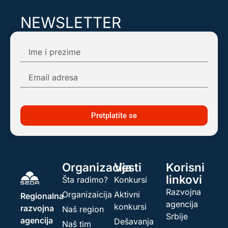
NEWSLETTER
Pretplatite se na našu mail listu kako biste
dobijali obaveštenja o najnovijim dešavanjima!
Pretplatite se
Organizacija
Vesti
Korisni
linkovi
Šta radimo?
Konkursi
Razvojna
Organizaicija
Aktivni
Regionalna
agencija
konkursi
razvojna
Naš region
Srbije
agencija
Dešavanja
Naš tim