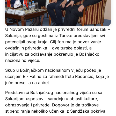
U Novom Pazaru odžan je privredni forum Sandžak –
Sakarija, gde su gostima iz Turske predstavljeni svi
potencijali ovog kraja. Cilj foruma je povezivanje
ovdašnjih privrednika I ove turske oblasti, a
inicijativu za održavanje pokrenulo je Bošnjačko
nacionalno vijeće.
Skup u Bošnjačkom nacionalnom vijeću počeo je
učenjem El- Fatihe za rahmetli Ifetu Radončić, koja je
juče preselila na ahiret.
Predstavnici Bošnjačkog nacionalnog vijeća su sa
Sakarijom uspostavili saradnju u oblasti kulture,
obrazovanja I privrede. Dogovor je da troškove
stipendiranja nekoliko učenika iz Sandžaka pokriva