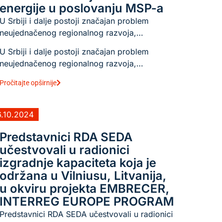
energije u poslovanju MSP-a
U Srbiji i dalje postoji značajan problem
neujednačenog regionalnog razvoja,…
U Srbiji i dalje postoji značajan problem
neujednačenog regionalnog razvoja,…
Pročitajte opširnije
6.10.2024
Predstavnici RDA SEDA
učestvovali u radionici
izgradnje kapaciteta koja je
održana u Vilniusu, Litvanija,
u okviru projekta EMBRECER,
INTERREG EUROPE PROGRAM
Predstavnici RDA SEDA učestvovali u radionici