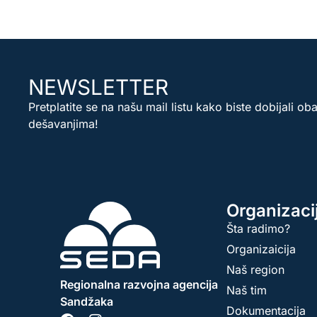
NEWSLETTER
Pretplatite se na našu mail listu kako biste dobijali ob
dešavanjima!
Organizaci
Šta radimo?
Organizaicija
Naš region
Regionalna razvojna agencija
Naš tim
Sandžaka
Dokumentacija