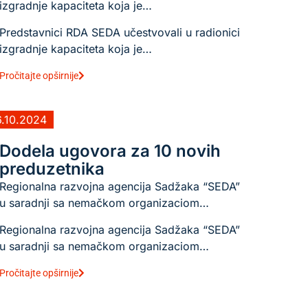
izgradnje kapaciteta koja je…
Predstavnici RDA SEDA učestvovali u radionici
izgradnje kapaciteta koja je…
Pročitajte opširnije
6.10.2024
Dodela ugovora za 10 novih
preduzetnika
Regionalna razvojna agencija Sadžaka “SEDA”
u saradnji sa nemačkom organizaciom…
Regionalna razvojna agencija Sadžaka “SEDA”
u saradnji sa nemačkom organizaciom…
Pročitajte opširnije