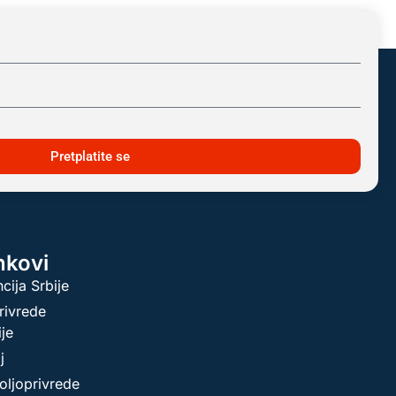
Pretplatite se
inkovi
cija Srbije
rivrede
ije
j
oljoprivrede