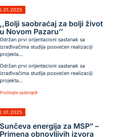
5.01.2025
,,Bolji saobraćaj za bolji život
u Novom Pazaru’’
Održan prvi orijentacioni sastanak sa
izrađivačima studija posvećen realizaciji
projekta…
Održan prvi orijentacioni sastanak sa
izrađivačima studija posvećen realizaciji
projekta…
Pročitajte opširnije
2.01.2025
Sunčeva energija za MSP” –
Primena obnovljivih izvora