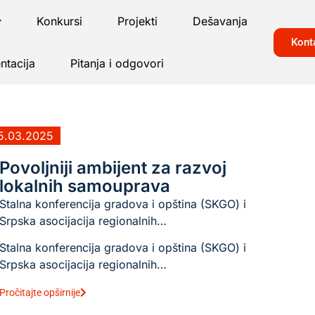
Konkursi
Projekti
Dešavanja
Kont
tacija
Pitanja i odgovori
5.03.2025
Povoljniji ambijent za razvoj
lokalnih samouprava
Stalna konferencija gradova i opština (SKGO) i
Srpska asocijacija regionalnih…
Stalna konferencija gradova i opština (SKGO) i
Srpska asocijacija regionalnih…
Pročitajte opširnije