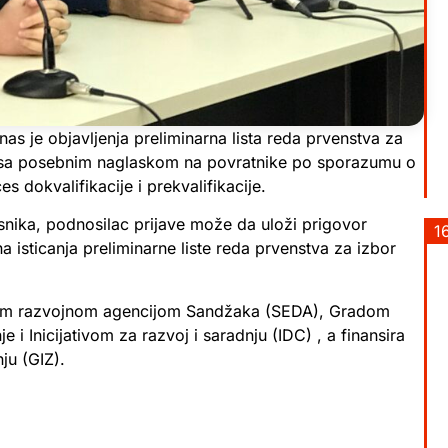
as je objavljenja preliminarna lista reda prvenstva za
pa, sa posebnim naglaskom na povratnike po sporazumu o
s dokvalifikacije i prekvalifikacije.
isnika, podnosilac prijave može da uloži prigovor
1
a isticanja preliminarne liste reda prvenstva za izbor
lnom razvojnom agencijom Sandžaka (SEDA), Gradom
 Inicijativom za razvoj i saradnju (IDC) , a finansira
u (GIZ).