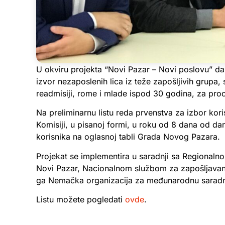
U okviru projekta “Novi Pazar – Novi poslovu” dan
izvor nezaposlenih lica iz teže zapošljivih gru
readmisiji, rome i mlade ispod 30 godina, za proce
Na preliminarnu listu reda prvenstva za izbor kor
Komisiji, u pisanoj formi, u roku od 8 dana od dan
korisnika na oglasnoj tabli Grada Novog Pazara.
Projekat se implementira u saradnji sa Regiona
Novi Pazar, Nacionalnom službom za zapošljavanje i
ga Nemačka organizacija za međunarodnu saradnj
Listu možete pogledati
ovde
.