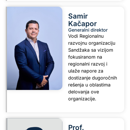
Samir
Kačapor
Generalni direktor
Vodi Regionalnu
razvojnu organizaciju
Sandžaka sa vizijom
fokusiranom na
regionalni razvoj i
ulaže napore za
dostizanje dugoročnih
rešenja u oblastima
delovanja ove
organizacije.
Prof.