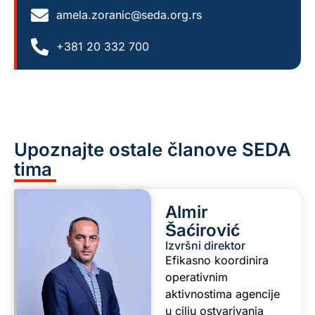
amela.zoranic@seda.org.rs
+381 20 332 700
Upoznajte ostale članove SEDA
tima
Almir
Šaćirović
Izvršni direktor
Efikasno koordinira
operativnim
aktivnostima agencije
u cilju ostvarivanja