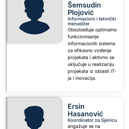
Šemsudin
Plojović
Informacioni i tehnički
menadžer
Obezbeđuje optimalno
funkcionisanje
informacionih sistema
za efikasno vođenje
projekata i aktivno se
uključuje u realizaciju
projekata iz oblasti IT-
ja i inovacija.
Ersin
Hasanović
Koordinator za Sjenicu
angažuje se na