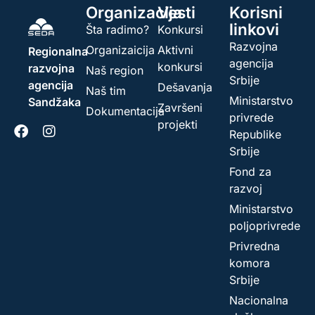
Organizacija
Vesti
Korisni
linkovi
Šta radimo?
Konkursi
Razvojna
Organizaicija
Aktivni
Regionalna
agencija
konkursi
razvojna
Naš region
Srbije
agencija
Dešavanja
Naš tim
Ministarstvo
Sandžaka
Završeni
Dokumentacija
privrede
projekti
Republike
Srbije
Fond za
razvoj
Ministarstvo
poljoprivrede
Privredna
komora
Srbije
Nacionalna